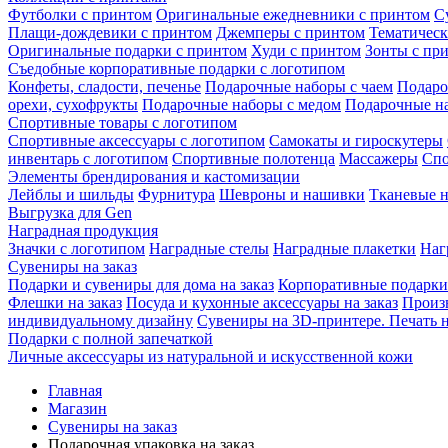
Футболки с принтом
Оригинальные ежедневники с принтом
С
Плащи-дождевики с принтом
Джемперы с принтом
Тематическ
Оригинальные подарки с принтом
Худи с принтом
Зонты с пр
Съедобные корпоративные подарки с логотипом
Конфеты, сладости, печенье
Подарочные наборы с чаем
Подаро
орехи, сухофрукты
Подарочные наборы с медом
Подарочные на
Спортивные товары с логотипом
Спортивные аксессуары с логотипом
Самокаты и гироскутеры
инвентарь с логотипом
Спортивные полотенца
Массажеры
Спо
Элементы брендирования и кастомизации
Лейблы и шильды
Фурнитура
Шевроны и нашивки
Тканевые 
Выгрузка для Gen
Наградная продукция
Значки с логотипом
Наградные стелы
Наградные плакетки
Наг
Сувениры на заказ
Подарки и сувениры для дома на заказ
Корпоративные подарки 
Флешки на заказ
Посуда и кухонные аксессуары на заказ
Произв
индивидуальному дизайну
Сувениры на 3D-принтере. Печать н
Подарки с полной запечаткой
Личные аксессуары из натуральной и искусственной кожи
Главная
Магазин
Сувениры на заказ
Подарочная упаковка на заказ