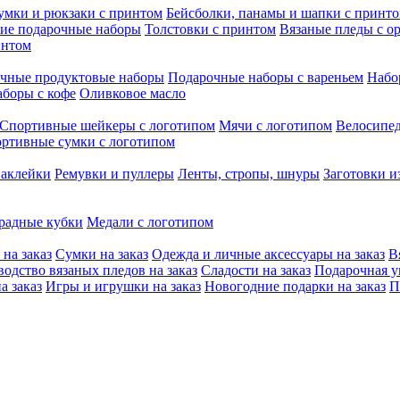
умки и рюкзаки с принтом
Бейсболки, панамы и шапки с принт
ие подарочные наборы
Толстовки с принтом
Вязаные пледы с о
интом
чные продуктовые наборы
Подарочные наборы с вареньем
Набо
боры с кофе
Оливковое масло
Спортивные шейкеры с логотипом
Мячи с логотипом
Велосипед
ртивные сумки с логотипом
наклейки
Ремувки и пуллеры
Ленты, стропы, шнуры
Заготовки и
радные кубки
Медали с логотипом
на заказ
Сумки на заказ
Одежда и личные аксессуары на заказ
В
одство вязаных пледов на заказ
Сладости на заказ
Подарочная уп
а заказ
Игры и игрушки на заказ
Новогодние подарки на заказ
П