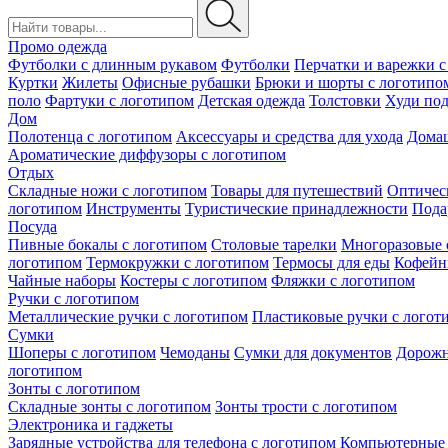
Промо одежда
Футболки с длинным рукавом
Футболки
Перчатки и варежки с
Куртки
Жилеты
Офисные рубашки
Брюки и шорты с логотипо
поло
Фартуки с логотипом
Детская одежда
Толстовки
Худи под
Дом
Полотенца с логотипом
Аксессуары и средства для ухода
Домаш
Ароматические диффузоры с логотипом
Отдых
Складные ножи с логотипом
Товары для путешествий
Оптичес
логотипом
Инструменты
Туристические принадлежности
Пода
Посуда
Пивные бокалы с логотипом
Столовые тарелки
Многоразовые 
логотипом
Термокружки с логотипом
Термосы для еды
Кофейн
Чайные наборы
Костеры с логотипом
Фляжки с логотипом
Ручки с логотипом
Металлические ручки с логотипом
Пластиковые ручки с логот
Сумки
Шоперы с логотипом
Чемоданы
Сумки для документов
Дорожн
логотипом
Зонты с логотипом
Складные зонты с логотипом
Зонты трости с логотипом
Электроника и гаджеты
Зарядные устройства для телефона с логотипом
Компьютерные 