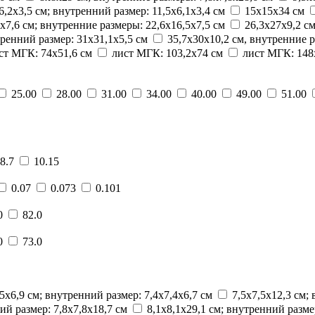
 6,2х3,5 см; внутренний размер: 11,5х6,1х3,4 см
15x15x34 см
х7,6 см; внутренние размеры: 22,6х16,5х7,5 см
26,3х27х9,2 с
тренний размер: 31х31,1х5,5 см
35,7х30х10,2 см, внутренние 
ст МГК: 74х51,6 см
лист МГК: 103,2х74 см
лист МГК: 148
25.00
28.00
31.00
34.00
40.00
49.00
51.00
8.7
10.15
0.07
0.073
0.101
0
82.0
0
73.0
,5х6,9 см; внутренний размер: 7,4х7,4x6,7 см
7,5х7,5х12,3 см;
ий размер: 7,8х7,8х18,7 см
8,1х8,1х29,1 см; внутренний разме