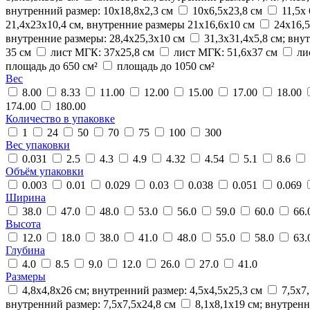
внутренний размер: 10х18,8х2,3 см
10х6,5х23,8 см
11,5х
21,4х23х10,4 см, внутренние размеры 21х16,6х10 см
24х16,5
внутренние размеры: 28,4х25,3х10 см
31,3х31,4х5,8 см; вну
35 см
лист МГК: 37х25,8 см
лист МГК: 51,6х37 см
ли
площадь до 650 см²
площадь до 1050 см²
Вес
8.00
8.33
11.00
12.00
15.00
17.00
18.00
174.00
180.00
Количество в упаковке
1
24
50
70
75
100
300
Вес упаковки
0.031
2.5
4.3
4.9
4.32
4.54
5.1
8.6
Объём упаковки
0.003
0.01
0.029
0.03
0.038
0.051
0.069
Ширина
38.0
47.0
48.0
53.0
56.0
59.0
60.0
66.
Высота
12.0
18.0
38.0
41.0
48.0
55.0
58.0
63.
Глубина
4.0
8.5
9.0
12.0
26.0
27.0
41.0
Размеры
4,8х4,8х26 см; внутренний размер: 4,5х4,5х25,3 см
7,5х7
внутренний размер: 7,5х7,5х24,8 см
8,1х8,1х19 см; внутренн