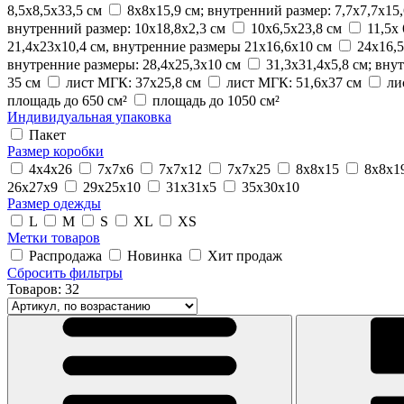
8,5х8,5х33,5 см
8х8х15,9 см; внутренний размер: 7,7х7,7х15,
внутренний размер: 10х18,8х2,3 см
10х6,5х23,8 см
11,5х
21,4х23х10,4 см, внутренние размеры 21х16,6х10 см
24х16,5
внутренние размеры: 28,4х25,3х10 см
31,3х31,4х5,8 см; вну
35 см
лист МГК: 37х25,8 см
лист МГК: 51,6х37 см
ли
площадь до 650 см²
площадь до 1050 см²
Индивидуальная упаковка
Пакет
Размер коробки
4x4x26
7x7x6
7x7x12
7x7x25
8x8x15
8x8x1
26x27x9
29x25x10
31x31x5
35x30x10
Размер одежды
L
M
S
XL
XS
Метки товаров
Распродажа
Новинка
Хит продаж
Сбросить фильтры
Товаров:
32