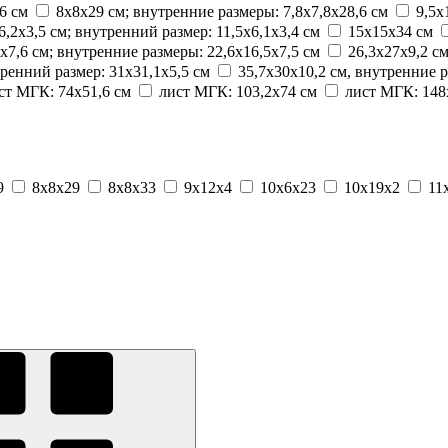
6 см
8х8х29 см; внутренние размеры: 7,8х7,8х28,6 см
9,5х
 6,2х3,5 см; внутренний размер: 11,5х6,1х3,4 см
15x15x34 см
х7,6 см; внутренние размеры: 22,6х16,5х7,5 см
26,3х27х9,2 с
тренний размер: 31х31,1х5,5 см
35,7х30х10,2 см, внутренние 
ст МГК: 74х51,6 см
лист МГК: 103,2х74 см
лист МГК: 148
9
8x8x29
8x8x33
9x12x4
10x6x23
10x19x2
11