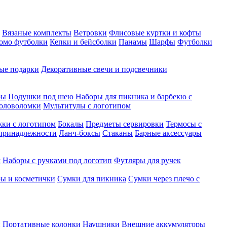
Вязаные комплекты
Ветровки
Флисовые куртки и кофты
омо футболки
Кепки и бейсболки
Панамы
Шарфы
Футболки
ые подарки
Декоративные свечи и подсвечники
ры
Подушки под шею
Наборы для пикника и барбекю с
головоломки
Мультитулы с логотипом
ки с логотипом
Бокалы
Предметы сервировки
Термосы с
принадлежности
Ланч-боксы
Стаканы
Барные аксессуары
м
Наборы с ручками под логотип
Футляры для ручек
ры и косметички
Сумки для пикника
Сумки через плечо с
и
Портативные колонки
Наушники
Внешние аккумуляторы