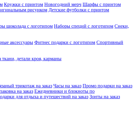
ом
Кружки с принтом
Новогодний мерч
Шарфы с принтом
ригинальным рисунком
Детские футболки с принтом
ры шоколада с логотипом
Наборы специй с логотипом
Снеки,
ные аксессуары
Фитнес подарки с логотипом
Спортивный
з ткани, детали кроя, карманы
язаный трикотаж на заказ
Часы на заказ
Промо подарки на заказ
аковка на заказ
Ежедневники и блокноты по
одарки для отдыха и путешествий на заказ
Зонты на заказ