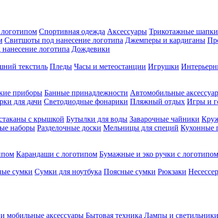
 логотипом
Спортивная одежда
Аксессуары
Трикотажные шапки
м
Свитшоты под нанесение логотипа
Джемперы и кардиганы
Пр
 нанесение логотипа
Дождевики
ний текстиль
Пледы
Часы и метеостанции
Игрушки
Интерьерн
кие приборы
Банные принадлежности
Автомобильные аксессуа
рки для дачи
Светодиодные фонарики
Пляжный отдых
Игры и 
стаканы с крышкой
Бутылки для воды
Заварочные чайники
Круж
ые наборы
Разделочные доски
Мельницы для специй
Кухонные 
ипом
Карандаши с логотипом
Бумажные и эко ручки с логотипо
ые сумки
Сумки для ноутбука
Поясные сумки
Рюкзаки
Несессе
и мобильные аксессуары
Бытовая техника
Лампы и светильник