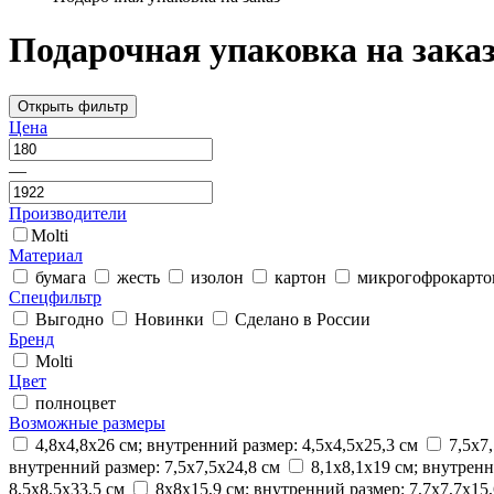
Подарочная упаковка на зака
Открыть фильтр
Цена
—
Производители
Molti
Материал
бумага
жесть
изолон
картон
микрогофрокарто
Спецфильтр
Выгодно
Новинки
Сделано в России
Бренд
Molti
Цвет
полноцвет
Возможные размеры
4,8х4,8х26 см; внутренний размер: 4,5х4,5х25,3 см
7,5х7
внутренний размер: 7,5х7,5х24,8 см
8,1х8,1х19 см; внутренн
8,5х8,5х33,5 см
8х8х15,9 см; внутренний размер: 7,7х7,7х15,