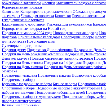
power bank с логотипом
Флешки
Увлажнители воздуха с логот
Корпоративные подарки
Зажигалки
Канцелярские принадлежности
Обложки для докум
аксессуары
Чехлы для пропуска
Кошельки
Брелки с логотипом
Ежедневники и блокноты
Ежедневники с логотипом
Упаковка для ежедневников
Блокнот
Корпоративные подарки на Новый год
Подарки с символом 2024 года
Новогодняя вязаная одежда
Нов
подарков
Оригинальные календари
Новогодние наборы
Новог
для творчества
Новогодние елки
Сувениры к праздникам
Подарки детям
Подарки ко Дню нефтяника
Подарки на День Р
Подарки на День рождения компании
Подарки на День строите
День металлурга
Подарки системным администраторам
Подаро
Подарки на День геолога
Подарки на 14 февраля
Подарки на Де
Подарки на День химика
Подарки на День банковского работни
Упаковка
Подарочная упаковка
Подарочные пакеты
Подарочные коробк
Подарочные наборы
Кухонные подарочные наборы
Бизнес наборы
Подарочные наб
Спортивные наборы
Подарочные наборы с аккумуляторами
По
наборы для мужчин
Подарочные наборы для детей
Подарочные
Подарочные наборы с мультитулами
Подарочные наборы welco
наборы с антистрессами
Коллекции с принтами