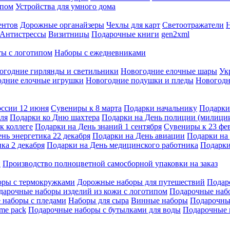
ипом
Устройства для умного дома
ентов
Дорожные органайзеры
Чехлы для карт
Светоотражатели
Антистрессы
Визитницы
Подарочные книги
gen2xml
ы с логотипом
Наборы с ежедневниками
огодние гирлянды и светильники
Новогодние елочные шары
Ук
одние елочные игрушки
Новогодние подушки и пледы
Новогодн
оссии 12 июня
Сувениры к 8 марта
Подарки начальнику
Подарки
ля
Подарки ко Дню шахтера
Подарки на День полиции (милиции
к коллеге
Подарки на День знаний 1 сентября
Сувениры к 23 фе
нь энергетика 22 декабря
Подарки на День авиации
Подарки на
ка 2 декабря
Подарки на День медицинского работника
Подарки
и
Производство полноцветной самосборной упаковки на заказ
оры с термокружками
Дорожные наборы для путешествий
Подар
дарочные наборы изделий из кожи с логотипом
Подарочные наб
 наборы с пледами
Наборы для сыра
Винные наборы
Подарочны
me pack
Подарочные наборы с бутылками для воды
Подарочные 