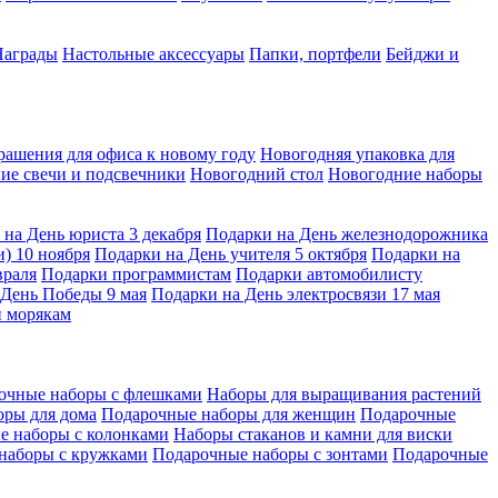
Награды
Настольные аксессуары
Папки, портфели
Бейджи и
рашения для офиса к новому году
Новогодняя упаковка для
ие свечи и подсвечники
Новогодний стол
Новогодние наборы
 на День юриста 3 декабря
Подарки на День железнодорожника
) 10 ноября
Подарки на День учителя 5 октября
Подарки на
враля
Подарки программистам
Подарки автомобилисту
 День Победы 9 мая
Подарки на День электросвязи 17 мая
 морякам
очные наборы с флешками
Наборы для выращивания растений
оры для дома
Подарочные наборы для женщин
Подарочные
е наборы с колонками
Наборы стаканов и камни для виски
наборы с кружками
Подарочные наборы с зонтами
Подарочные