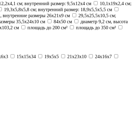
12,2х4,1 см; внутренний размер: 9,5х12х4 см
10,1х19х2,4 см;
19,3х5,8х5,8 см; внутренний размер: 18,9х5,5х5,5 см
м, внутренние размеры 26х21х9 см
29,5х25,5х10,5 см;
размеры 35,5х24х10 см
84х50 см
диаметр 9,2 см, высота
х103,2 см
площадь до 200 см²
площадь до 350 см²
х6х3
15x15x34
19x5x5
21x23x10
24x16x7