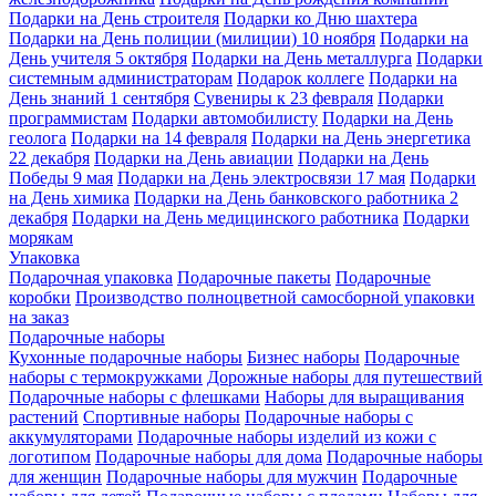
Подарки на День строителя
Подарки ко Дню шахтера
Подарки на День полиции (милиции) 10 ноября
Подарки на
День учителя 5 октября
Подарки на День металлурга
Подарки
системным администраторам
Подарок коллеге
Подарки на
День знаний 1 сентября
Сувениры к 23 февраля
Подарки
программистам
Подарки автомобилисту
Подарки на День
геолога
Подарки на 14 февраля
Подарки на День энергетика
22 декабря
Подарки на День авиации
Подарки на День
Победы 9 мая
Подарки на День электросвязи 17 мая
Подарки
на День химика
Подарки на День банковского работника 2
декабря
Подарки на День медицинского работника
Подарки
морякам
Упаковка
Подарочная упаковка
Подарочные пакеты
Подарочные
коробки
Производство полноцветной самосборной упаковки
на заказ
Подарочные наборы
Кухонные подарочные наборы
Бизнес наборы
Подарочные
наборы с термокружками
Дорожные наборы для путешествий
Подарочные наборы с флешками
Наборы для выращивания
растений
Спортивные наборы
Подарочные наборы с
аккумуляторами
Подарочные наборы изделий из кожи с
логотипом
Подарочные наборы для дома
Подарочные наборы
для женщин
Подарочные наборы для мужчин
Подарочные