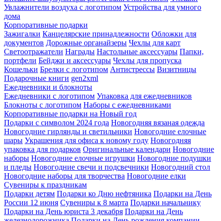
Увлажнители воздуха с логотипом
Устройства для умного
дома
Корпоративные подарки
Зажигалки
Канцелярские принадлежности
Обложки для
документов
Дорожные органайзеры
Чехлы для карт
Светоотражатели
Награды
Настольные аксессуары
Папки,
портфели
Бейджи и аксессуары
Чехлы для пропуска
Кошельки
Брелки с логотипом
Антистрессы
Визитницы
Подарочные книги
gen2xml
Ежедневники и блокноты
Ежедневники с логотипом
Упаковка для ежедневников
Блокноты с логотипом
Наборы с ежедневниками
Корпоративные подарки на Новый год
Подарки с символом 2024 года
Новогодняя вязаная одежда
Новогодние гирлянды и светильники
Новогодние елочные
шары
Украшения для офиса к новому году
Новогодняя
упаковка для подарков
Оригинальные календари
Новогодние
наборы
Новогодние елочные игрушки
Новогодние подушки
и пледы
Новогодние свечи и подсвечники
Новогодний стол
Новогодние наборы для творчества
Новогодние елки
Сувениры к праздникам
Подарки детям
Подарки ко Дню нефтяника
Подарки на День
России 12 июня
Сувениры к 8 марта
Подарки начальнику
Подарки на День юриста 3 декабря
Подарки на День
железнодорожника
Подарки на День рождения компании