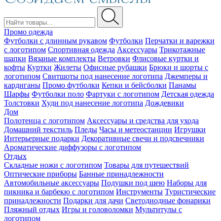
Промо одежда
Футболки с длинным рукавом
Футболки
Перчатки и варежки
с логотипом
Спортивная одежда
Аксессуары
Трикотажные
шапки
Вязаные комплекты
Ветровки
Флисовые куртки и
кофты
Куртки
Жилеты
Офисные рубашки
Брюки и шорты с
логотипом
Свитшоты под нанесение логотипа
Джемперы и
кардиганы
Промо футболки
Кепки и бейсболки
Панамы
Шарфы
Футболки поло
Фартуки с логотипом
Детская одежда
Толстовки
Худи под нанесение логотипа
Дождевики
Дом
Полотенца с логотипом
Аксессуары и средства для ухода
Домашний текстиль
Пледы
Часы и метеостанции
Игрушки
Интерьерные подарки
Декоративные свечи и подсвечники
Ароматические диффузоры с логотипом
Отдых
Складные ножи с логотипом
Товары для путешествий
Оптические приборы
Банные принадлежности
Автомобильные аксессуары
Подушки под шею
Наборы для
пикника и барбекю с логотипом
Инструменты
Туристические
принадлежности
Подарки для дачи
Светодиодные фонарики
Пляжный отдых
Игры и головоломки
Мультитулы с
логотипом