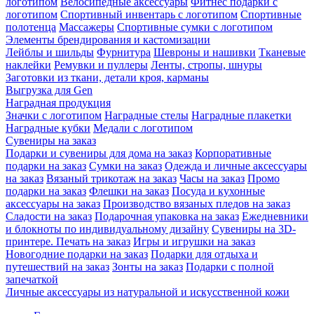
логотипом
Велосипедные аксессуары
Фитнес подарки с
логотипом
Спортивный инвентарь с логотипом
Спортивные
полотенца
Массажеры
Спортивные сумки с логотипом
Элементы брендирования и кастомизации
Лейблы и шильды
Фурнитура
Шевроны и нашивки
Тканевые
наклейки
Ремувки и пуллеры
Ленты, стропы, шнуры
Заготовки из ткани, детали кроя, карманы
Выгрузка для Gen
Наградная продукция
Значки с логотипом
Наградные стелы
Наградные плакетки
Наградные кубки
Медали с логотипом
Сувениры на заказ
Подарки и сувениры для дома на заказ
Корпоративные
подарки на заказ
Сумки на заказ
Одежда и личные аксессуары
на заказ
Вязаный трикотаж на заказ
Часы на заказ
Промо
подарки на заказ
Флешки на заказ
Посуда и кухонные
аксессуары на заказ
Производство вязаных пледов на заказ
Сладости на заказ
Подарочная упаковка на заказ
Ежедневники
и блокноты по индивидуальному дизайну
Сувениры на 3D-
принтере. Печать на заказ
Игры и игрушки на заказ
Новогодние подарки на заказ
Подарки для отдыха и
путешествий на заказ
Зонты на заказ
Подарки с полной
запечаткой
Личные аксессуары из натуральной и искусственной кожи