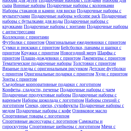
наборы для детей
Подарочные наборы с пледами
Наборы для
сыра
Винные наборы
Подарочные наборы с колонками
Наборы стаканов и камни для виски
Подарочные наборы с
мультитулами
Подарочные наборы welcome pack
Подарочные
наборы с бутылками для воды
Подарочные наборы с
кружками
Подарочные наборы с зонтами
Подарочные наборы
с антистрессами
Коллекции с принтами
Футболки с принтом
Оригинальные ежедневники с принтом
Сумки и рюкзаки с принтом
Бейсболки, панамы и шапки с
принтом
Кружки с принтом
Новогодний мерч
Шарфы с
принтом
Плащи-дождевики с принтом
Джемперы с принтом
Тематические подарочные наборы
Толстовки с принтом
Вязаные пледы с оригинальным рисунком
Детские футболки
с принтом
Оригинальные подарки с принтом
Худи с принтом
Зонты с принтом
Съедобные корпоративные подарки с логотипом
Конфеты, сладости, печенье
Подарочные наборы с чаем
Подарочные продуктовые наборы
Подарочные наборы с
вареньем
Наборы шоколада с логотипом
Наборы специй с
логотипом
Снеки, орехи, сухофрукты
Подарочные наборы с
медом
Подарочные наборы с кофе
Оливковое масло
Спортивные товары с логотипом
Спортивные аксессуары с логотипом
Самокаты и
гироскутеры
Спортивные шейкеры с логотипом
Мячи с