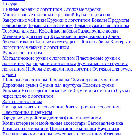
Посуда
Пивные бокалы с логотипом
Столовые тарелки
Многоразовые стаканы с крышкой
Бутылки для воды
Заварочные чайники
Кружки с логотипом
Бокалы
Предметы
сервировки
Термосы с логотипом
Термокружки с логотипом
Термосы для еды
Кофейные наборы
Разделочные доски
Мельницы для специй
Кухонные принадлежности
Ланч-
боксы
Стаканы
Барные аксессуары
Чайные наборы
Костеры с
логотипом
Фляжки с логотипом
Ручки с логотипом
Металлические ручки с логотипом
Пластиковые ручки с
логотипом
Карандаши с логотипом
Бумажные и эко ручки с
логотипом
Наборы с ручками под логотип
Футляры для ручек
Сумки
Шоперы с логотипом
Чемоданы
Сумки для документов
Дорожные сумки
Сумки для ноутбука
Поясные сумки
Рюкзаки
Несессеры и косметички
Сумки для пикника
Сумки
через плечо с логотипом
Зонты с логотипом
Складные зонты с логотипом
Зонты трости с логотипом
Электроника и гаджеты
Зарядные устройства для телефона с логотипом
Компьютерные и мобильные аксессуары
Бытовая техника
Лампы и светильники
Портативные колонки
Наушники
Внешние аккумуляторы power bank с логотипом
Флешки