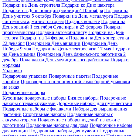
Подарки на День строителя
Подарки ко Дню шахтера
Подарки на День полиции (милиции) 10 ноября
Подарки на
День учителя 5 октября
Подарки на День металлурга
Подарки
системным администраторам
Подарок коллеге
Подарки на
День знаний 1 сентября
Сувениры к 23 февраля
Подарки
программистам
Подарки автомобилисту
Подарки на День
геолога
Подарки на 14 февраля
Подарки на День энергетика
22 декабря
Подарки на День авиации
Подарки на День
Победы 9 мая
Подарки на День электросвязи 17 мая
Подарки
на День химика
Подарки на День банковского работника 2
декабря
Подарки на День медицинского работника
Подарки
морякам
Упаковка
Подарочная упаковка
Подарочные пакеты
Подарочные
коробки
Производство полноцветной самосборной упаковки
на заказ
Подарочные наборы
Кухонные подарочные наборы
Бизнес наборы
Подарочные
наборы с термокружками
Дорожные наборы для путешествий
Подарочные наборы с флешками
Наборы для выращивания
растений
Спортивные наборы
Подарочные наборы с
аккумуляторами
Подарочные наборы изделий из кожи с
логотипом
Подарочные наборы для дома
Подарочные наборы
для женщин
Подарочные наборы для мужчин
Подарочные