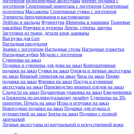
логотипом
Велосипедные аксессуары
Фитнес подарки с
логотипом
Спортивный инвентарь с логотипом
Спортивные
полотенца
Массажеры
Спортивные сумки с логотипом
Элементы брендирования и кастомизации
Лейблы и шильды
Фурнитура
Шевроны и нашивки
Тканевые
наклейки
Ремувки и пуллеры
Ленты, стропы, шнуры
Заготовки из ткани, детали кроя, карманы
Выгрузка для Gen
Наградная продукция
Значки с логотипом
Наградные стелы
Наградные плакетки
Наградные кубки
Медали с логотипом
Сувениры на заказ
Подарки и сувениры для дома на заказ
Корпоративные
подарки на заказ
Сумки на заказ
Одежда и личные аксессуары
на заказ
Вязаный трикотаж на заказ
Часы на заказ
Промо
подарки на заказ
Флешки на заказ
Посуда и кухонные
аксессуары на заказ
Производство вязаных пледов на заказ
Сладости на заказ
Подарочная упаковка на заказ
Ежедневники
и блокноты по индивидуальному дизайну
Сувениры на 3D-
принтере. Печать на заказ
Игры и игрушки на заказ
Новогодние подарки на заказ
Подарки для отдыха и
путешествий на заказ
Зонты на заказ
Подарки с полной
запечаткой
Личные аксессуары из натуральной и искусственной кожи