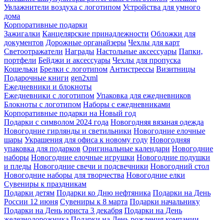
Увлажнители воздуха с логотипом
Устройства для умного
дома
Корпоративные подарки
Зажигалки
Канцелярские принадлежности
Обложки для
документов
Дорожные органайзеры
Чехлы для карт
Светоотражатели
Награды
Настольные аксессуары
Папки,
портфели
Бейджи и аксессуары
Чехлы для пропуска
Кошельки
Брелки с логотипом
Антистрессы
Визитницы
Подарочные книги
gen2xml
Ежедневники и блокноты
Ежедневники с логотипом
Упаковка для ежедневников
Блокноты с логотипом
Наборы с ежедневниками
Корпоративные подарки на Новый год
Подарки с символом 2024 года
Новогодняя вязаная одежда
Новогодние гирлянды и светильники
Новогодние елочные
шары
Украшения для офиса к новому году
Новогодняя
упаковка для подарков
Оригинальные календари
Новогодние
наборы
Новогодние елочные игрушки
Новогодние подушки
и пледы
Новогодние свечи и подсвечники
Новогодний стол
Новогодние наборы для творчества
Новогодние елки
Сувениры к праздникам
Подарки детям
Подарки ко Дню нефтяника
Подарки на День
России 12 июня
Сувениры к 8 марта
Подарки начальнику
Подарки на День юриста 3 декабря
Подарки на День
железнодорожника
Подарки на День рождения компании