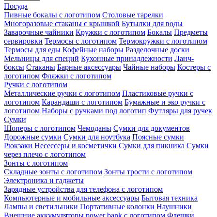
Посуда
Пивные бокалы с логотипом
Столовые тарелки
Многоразовые стаканы с крышкой
Бутылки для воды
Заварочные чайники
Кружки с логотипом
Бокалы
Предметы
сервировки
Термосы с логотипом
Термокружки с логотипом
Термосы для еды
Кофейные наборы
Разделочные доски
Мельницы для специй
Кухонные принадлежности
Ланч-
боксы
Стаканы
Барные аксессуары
Чайные наборы
Костеры с
логотипом
Фляжки с логотипом
Ручки с логотипом
Металлические ручки с логотипом
Пластиковые ручки с
логотипом
Карандаши с логотипом
Бумажные и эко ручки с
логотипом
Наборы с ручками под логотип
Футляры для ручек
Сумки
Шоперы с логотипом
Чемоданы
Сумки для документов
Дорожные сумки
Сумки для ноутбука
Поясные сумки
Рюкзаки
Несессеры и косметички
Сумки для пикника
Сумки
через плечо с логотипом
Зонты с логотипом
Складные зонты с логотипом
Зонты трости с логотипом
Электроника и гаджеты
Зарядные устройства для телефона с логотипом
Компьютерные и мобильные аксессуары
Бытовая техника
Лампы и светильники
Портативные колонки
Наушники
Внешние аккумуляторы power bank с логотипом
Флешки