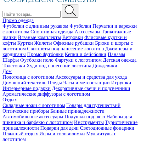
Промо одежда
Футболки с длинным рукавом
Футболки
Перчатки и варежки
с логотипом
Спортивная одежда
Аксессуары
Трикотажные
шапки
Вязаные комплекты
Ветровки
Флисовые куртки и
кофты
Куртки
Жилеты
Офисные рубашки
Брюки и шорты с
логотипом
Свитшоты под нанесение логотипа
Джемперы и
кардиганы
Промо футболки
Кепки и бейсболки
Панамы
Шарфы
Футболки поло
Фартуки с логотипом
Детская одежда
Толстовки
Худи под нанесение логотипа
Дождевики
Дом
Полотенца с логотипом
Аксессуары и средства для ухода
Домашний текстиль
Пледы
Часы и метеостанции
Игрушки
Интерьерные подарки
Декоративные свечи и подсвечники
Ароматические диффузоры с логотипом
Отдых
Складные ножи с логотипом
Товары для путешествий
Оптические приборы
Банные принадлежности
Автомобильные аксессуары
Подушки под шею
Наборы для
пикника и барбекю с логотипом
Инструменты
Туристические
принадлежности
Подарки для дачи
Светодиодные фонарики
Пляжный отдых
Игры и головоломки
Мультитулы с
логотипом