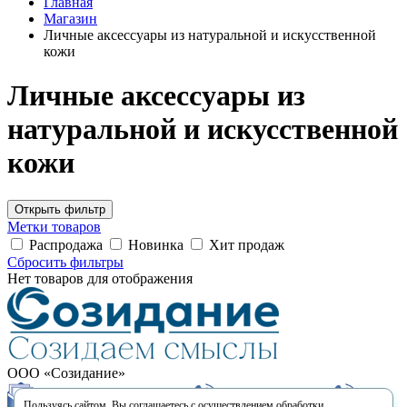
Главная
Магазин
Личные аксессуары из натуральной и искусственной
кожи
Личные аксессуары из
натуральной и искусственной
кожи
Открыть фильтр
Метки товаров
Распродажа
Новинка
Хит продаж
Сбросить фильтры
Нет товаров для отображения
ООО «Созидание»
sales@sozidanie.company
+7 903 523-33-33
+7
Пользуясь сайтом, Вы соглашаетесь с осуществлением обработки