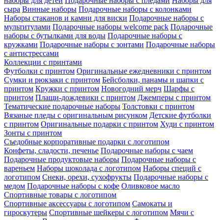
наборы для детей
Подарочные наборы с пледами
Наборы для
сыра
Винные наборы
Подарочные наборы с колонками
Наборы стаканов и камни для виски
Подарочные наборы с
мультитулами
Подарочные наборы welcome pack
Подарочные
наборы с бутылками для воды
Подарочные наборы с
кружками
Подарочные наборы с зонтами
Подарочные наборы
с антистрессами
Коллекции с принтами
Футболки с принтом
Оригинальные ежедневники с принтом
Сумки и рюкзаки с принтом
Бейсболки, панамы и шапки с
принтом
Кружки с принтом
Новогодний мерч
Шарфы с
принтом
Плащи-дождевики с принтом
Джемперы с принтом
Тематические подарочные наборы
Толстовки с принтом
Вязаные пледы с оригинальным рисунком
Детские футболки
с принтом
Оригинальные подарки с принтом
Худи с принтом
Зонты с принтом
Съедобные корпоративные подарки с логотипом
Конфеты, сладости, печенье
Подарочные наборы с чаем
Подарочные продуктовые наборы
Подарочные наборы с
вареньем
Наборы шоколада с логотипом
Наборы специй с
логотипом
Снеки, орехи, сухофрукты
Подарочные наборы с
медом
Подарочные наборы с кофе
Оливковое масло
Спортивные товары с логотипом
Спортивные аксессуары с логотипом
Самокаты и
гироскутеры
Спортивные шейкеры с логотипом
Мячи с