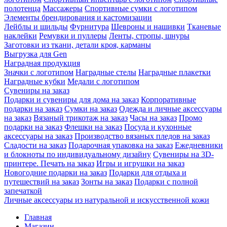
полотенца
Массажеры
Спортивные сумки с логотипом
Элементы брендирования и кастомизации
Лейблы и шильды
Фурнитура
Шевроны и нашивки
Тканевые
наклейки
Ремувки и пуллеры
Ленты, стропы, шнуры
Заготовки из ткани, детали кроя, карманы
Выгрузка для Gen
Наградная продукция
Значки с логотипом
Наградные стелы
Наградные плакетки
Наградные кубки
Медали с логотипом
Сувениры на заказ
Подарки и сувениры для дома на заказ
Корпоративные
подарки на заказ
Сумки на заказ
Одежда и личные аксессуары
на заказ
Вязаный трикотаж на заказ
Часы на заказ
Промо
подарки на заказ
Флешки на заказ
Посуда и кухонные
аксессуары на заказ
Производство вязаных пледов на заказ
Сладости на заказ
Подарочная упаковка на заказ
Ежедневники
и блокноты по индивидуальному дизайну
Сувениры на 3D-
принтере. Печать на заказ
Игры и игрушки на заказ
Новогодние подарки на заказ
Подарки для отдыха и
путешествий на заказ
Зонты на заказ
Подарки с полной
запечаткой
Личные аксессуары из натуральной и искусственной кожи
Главная
Магазин