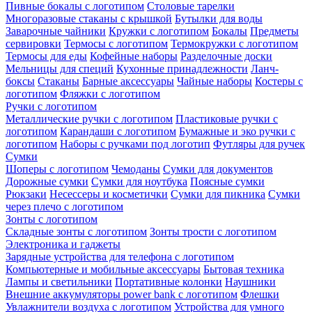
Пивные бокалы с логотипом
Столовые тарелки
Многоразовые стаканы с крышкой
Бутылки для воды
Заварочные чайники
Кружки с логотипом
Бокалы
Предметы
сервировки
Термосы с логотипом
Термокружки с логотипом
Термосы для еды
Кофейные наборы
Разделочные доски
Мельницы для специй
Кухонные принадлежности
Ланч-
боксы
Стаканы
Барные аксессуары
Чайные наборы
Костеры с
логотипом
Фляжки с логотипом
Ручки с логотипом
Металлические ручки с логотипом
Пластиковые ручки с
логотипом
Карандаши с логотипом
Бумажные и эко ручки с
логотипом
Наборы с ручками под логотип
Футляры для ручек
Сумки
Шоперы с логотипом
Чемоданы
Сумки для документов
Дорожные сумки
Сумки для ноутбука
Поясные сумки
Рюкзаки
Несессеры и косметички
Сумки для пикника
Сумки
через плечо с логотипом
Зонты с логотипом
Складные зонты с логотипом
Зонты трости с логотипом
Электроника и гаджеты
Зарядные устройства для телефона с логотипом
Компьютерные и мобильные аксессуары
Бытовая техника
Лампы и светильники
Портативные колонки
Наушники
Внешние аккумуляторы power bank с логотипом
Флешки
Увлажнители воздуха с логотипом
Устройства для умного