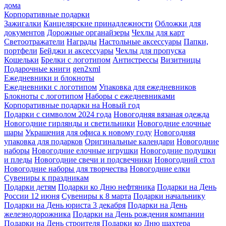
дома
Корпоративные подарки
Зажигалки
Канцелярские принадлежности
Обложки для
документов
Дорожные органайзеры
Чехлы для карт
Светоотражатели
Награды
Настольные аксессуары
Папки,
портфели
Бейджи и аксессуары
Чехлы для пропуска
Кошельки
Брелки с логотипом
Антистрессы
Визитницы
Подарочные книги
gen2xml
Ежедневники и блокноты
Ежедневники с логотипом
Упаковка для ежедневников
Блокноты с логотипом
Наборы с ежедневниками
Корпоративные подарки на Новый год
Подарки с символом 2024 года
Новогодняя вязаная одежда
Новогодние гирлянды и светильники
Новогодние елочные
шары
Украшения для офиса к новому году
Новогодняя
упаковка для подарков
Оригинальные календари
Новогодние
наборы
Новогодние елочные игрушки
Новогодние подушки
и пледы
Новогодние свечи и подсвечники
Новогодний стол
Новогодние наборы для творчества
Новогодние елки
Сувениры к праздникам
Подарки детям
Подарки ко Дню нефтяника
Подарки на День
России 12 июня
Сувениры к 8 марта
Подарки начальнику
Подарки на День юриста 3 декабря
Подарки на День
железнодорожника
Подарки на День рождения компании
Подарки на День строителя
Подарки ко Дню шахтера