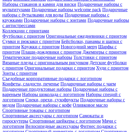
Наборы стаканов и камни для виски
Подарочные наборы с
мультитулами
Подарочные наборы welcome pack
Подарочные
наборы с бутылками для воды
Подарочные наборы с
кружками
Подарочные наборы с зонтами
Подарочные наборы
с антистрессами
Коллекции с принтами
Футболки с принтом
Оригинальные ежедневники с принтом
Сумки и рюкзаки с принтом
Бейсболки, панамы и шапки с
принтом
Кружки с принтом
Новогодний мерч
Шарфы с
принтом
Плащи-дождевики с принтом
Джемперы с принтом
Тематические подарочные наборы
Толстовки с принтом
Вязаные пледы с оригинальным рисунком
Детские футболки
с принтом
Оригинальные подарки с принтом
Худи с принтом
Зонты с принтом
Съедобные корпоративные подарки с логотипом
Конфеты, сладости, печенье
Подарочные наборы с чаем
Подарочные продуктовые наборы
Подарочные наборы с
вареньем
Наборы шоколада с логотипом
Наборы специй с
логотипом
Снеки, орехи, сухофрукты
Подарочные наборы с
медом
Подарочные наборы с кофе
Оливковое масло
Спортивные товары с логотипом
Спортивные аксессуары с логотипом
Самокаты и
гироскутеры
Спортивные шейкеры с логотипом
Мячи с
логотипом
Велосипедные аксессуары
Фитнес подарки с
логотипом
Спортивный инвентарь с логотипом
Спортивные