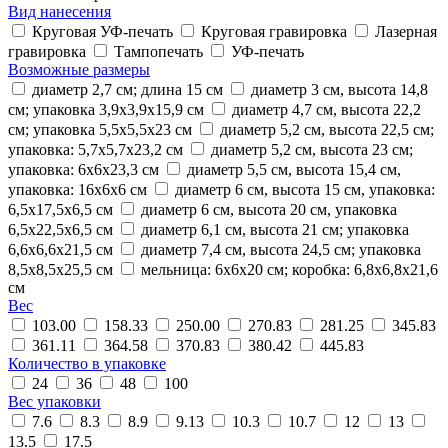
Вид нанесения
Круговая УФ-печать
Круговая гравировка
Лазерная
гравировка
Тампопечать
УФ-печать
Возможные размеры
диаметр 2,7 см; длина 15 см
диаметр 3 см, высота 14,8
см; упаковка 3,9х3,9х15,9 см
диаметр 4,7 см, высота 22,2
см; упаковка 5,5х5,5х23 см
диаметр 5,2 см, высота 22,5 см;
упаковка: 5,7х5,7х23,2 см
диаметр 5,2 см, высота 23 см;
упаковка: 6х6х23,3 см
диаметр 5,5 см, высота 15,4 см,
упаковка: 16х6х6 см
диаметр 6 см, высота 15 см, упаковка:
6,5х17,5х6,5 см
диаметр 6 см, высота 20 см, упаковка
6,5х22,5х6,5 см
диаметр 6,1 см, высота 21 см; упаковка
6,6х6,6х21,5 см
диаметр 7,4 см, высота 24,5 см; упаковка
8,5х8,5х25,5 см
мельница: 6х6х20 см; коробка: 6,8х6,8х21,6
см
Вес
103.00
158.33
250.00
270.83
281.25
345.83
361.11
364.58
370.83
380.42
445.83
Количество в упаковке
24
36
48
100
Вес упаковки
7.6
8.3
8.9
9.13
10.3
10.7
12
13
13.5
17.5