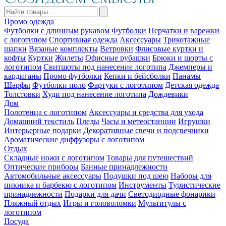
Промо одежда
Футболки с длинным рукавом
Футболки
Перчатки и варежки
с логотипом
Спортивная одежда
Аксессуары
Трикотажные
шапки
Вязаные комплекты
Ветровки
Флисовые куртки и
кофты
Куртки
Жилеты
Офисные рубашки
Брюки и шорты с
логотипом
Свитшоты под нанесение логотипа
Джемперы и
кардиганы
Промо футболки
Кепки и бейсболки
Панамы
Шарфы
Футболки поло
Фартуки с логотипом
Детская одежда
Толстовки
Худи под нанесение логотипа
Дождевики
Дом
Полотенца с логотипом
Аксессуары и средства для ухода
Домашний текстиль
Пледы
Часы и метеостанции
Игрушки
Интерьерные подарки
Декоративные свечи и подсвечники
Ароматические диффузоры с логотипом
Отдых
Складные ножи с логотипом
Товары для путешествий
Оптические приборы
Банные принадлежности
Автомобильные аксессуары
Подушки под шею
Наборы для
пикника и барбекю с логотипом
Инструменты
Туристические
принадлежности
Подарки для дачи
Светодиодные фонарики
Пляжный отдых
Игры и головоломки
Мультитулы с
логотипом
Посуда