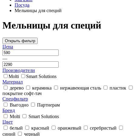
Посуда
Мельницы для специй
Мельницы для специй
Открыть фильтр
Цена
—
Производители
Molti
Smart Solutions
Материал
дерево
керамика
нержавеющая сталь
пластик
покрытие софт-тач
Спецфильтр
Выгодно
Партнерам
Бренд
Molti
Smart Solutions
Цвет
белый
красный
оранжевый
серебристый
синий
черный