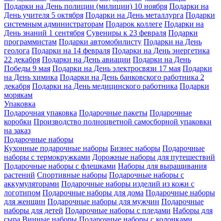
Подарки на День полиции (милиции) 10 ноября
Подарки на
День учителя 5 октября
Подарки на День металлурга
Подарки
системным администраторам
Подарок коллеге
Подарки на
День знаний 1 сентября
Сувениры к 23 февраля
Подарки
программистам
Подарки автомобилисту
Подарки на День
геолога
Подарки на 14 февраля
Подарки на День энергетика
22 декабря
Подарки на День авиации
Подарки на День
Победы 9 мая
Подарки на День электросвязи 17 мая
Подарки
на День химика
Подарки на День банковского работника 2
декабря
Подарки на День медицинского работника
Подарки
морякам
Упаковка
Подарочная упаковка
Подарочные пакеты
Подарочные
коробки
Производство полноцветной самосборной упаковки
на заказ
Подарочные наборы
Кухонные подарочные наборы
Бизнес наборы
Подарочные
наборы с термокружками
Дорожные наборы для путешествий
Подарочные наборы с флешками
Наборы для выращивания
растений
Спортивные наборы
Подарочные наборы с
аккумуляторами
Подарочные наборы изделий из кожи с
логотипом
Подарочные наборы для дома
Подарочные наборы
для женщин
Подарочные наборы для мужчин
Подарочные
наборы для детей
Подарочные наборы с пледами
Наборы для
сыра
Винные наборы
Подарочные наборы с колонками